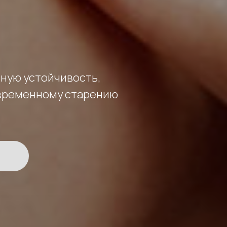
ную устойчивость,
временному старению